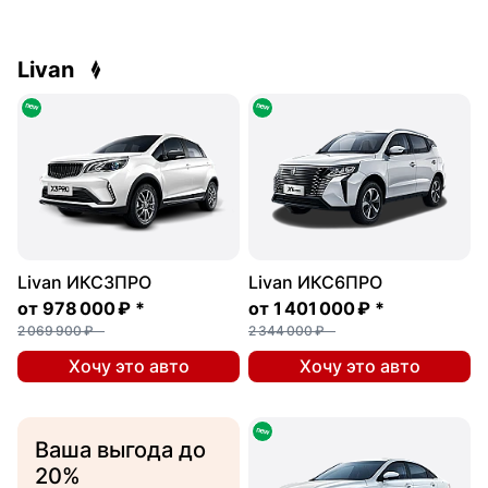
Livan
Livan ИКС3ПРО
Livan ИКС6ПРО
от
978 000 ₽
*
от
1 401 000 ₽
*
2 069 900 ₽
2 344 000 ₽
Хочу это авто
Хочу это авто
Ваша выгода до
20%