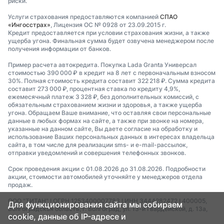
риски.
Услуги страхования предоставляются компанией
СПАО
«Ингосстрах»
, Лицензия ОС № 0928 от 23.09.2015 г.
Кредит предоставляется при условии страхования жизни, а также
ущерба угона. Финальная сумма будет озвучена менеджером после
получения информации от банков.
Пример расчета автокредита. Покупка Lada Granta Универсал
стоимостью 390 000 ₽ в кредит на 8 лет с первоначальным взносом
30%. Полная стоимость кредита составит 322 218 ₽. Сумма кредита
составит 273 000 ₽, процентная ставка по кредиту 4,9%,
ежемесячный платеж 3 328 ₽, без дополнительных комиссий, с
обязательным страхованием жизни и здоровья, а также ущерба
угона. Обращаем Ваше внимание, что оставляя свои персональные
данные в любых формах на сайте, а также при звонке на номера,
указанные на данном сайте, Вы даете согласие на обработку и
использование Ваших персональных данных в интересах владельца
сайта, в том числе для реализации sms- и e-mail-рассылок,
отправки уведомлений и совершения телефонных звонков.
Срок проведения акции с 01.08.2026 до 31.08.2026. Подробности
акции, стоимости автомобилей уточняйте у менеджеров отдела
продаж.
ООО "ТИТАН" I ОГРН 1253400007783 I ИНН 3444282472 I 400005,
Для функционирования сайта мы собираем
Волгоградская область, г. Волгоград, ул. 13-й Гвардейской, д. 13а,
cookie, данные об IP-адресе и
офис 35.