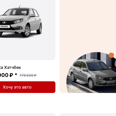
ta Хэтчбек
000 ₽
*
778 500 ₽
Хочу это авто