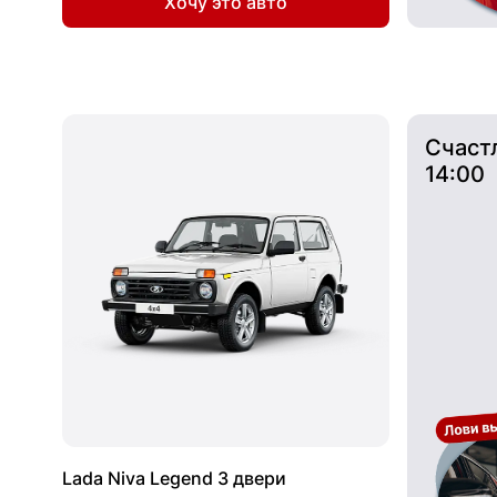
Хочу это авто
Счаст
14:00
Lada Niva Legend 3 двери