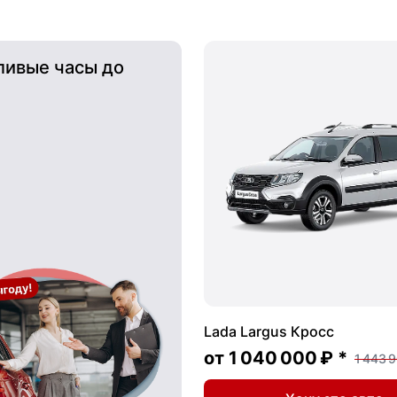
ливые часы до
Lada Largus Кросс
от
1 040 000 ₽
*
1 443 