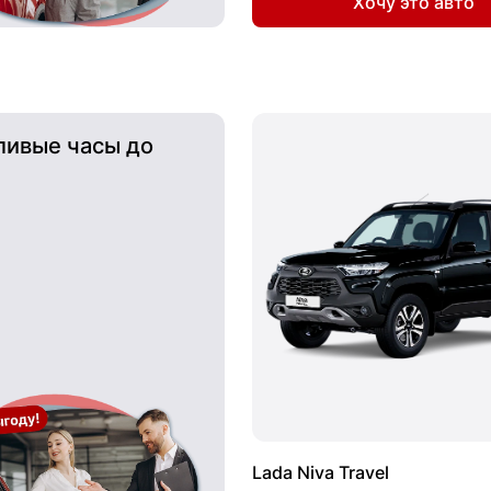
Хочу это авто
ливые часы до
Lada Niva Travel