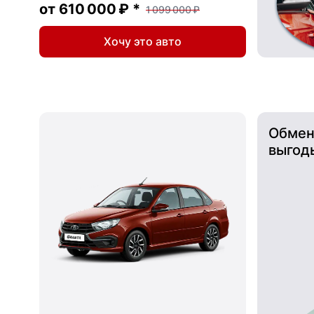
от
610 000 ₽
*
1 099 000 ₽
Хочу это авто
Обмен
выгод