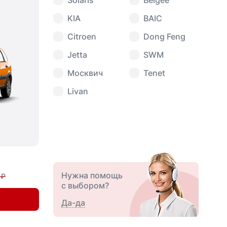
Solaris
Belgee
KIA
BAIC
Citroen
Dong Feng
Jetta
SWM
Москвич
Tenet
Livan
Нужна помощь
 ₽
с выбором?
Да-да