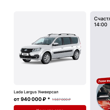
Счаст
14:00
Lada Largus Универсал
от
940 000 ₽
*
1 587 000 ₽