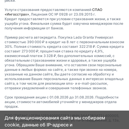
риски.
Услуги страхования предоставляются компанией
СПАО
«Ингосстрах»
, Лицензия ОС № 0928 от 23.09.2015 г.
Кредит предоставляется при условии страхования жизни, а также
ущерба угона. Финальная сумма будет озвучена менеджером после
получения информации от банков.
Пример расчета автокредита. Покупка Lada Granta Универсал
стоимостью 390 000 ₽ в кредит на 8 лет с первоначальным взносом
30%. Полная стоимость кредита составит 322 218 ₽. Сумма кредита
составит 273 000 ₽, процентная ставка по кредиту 4,9%,
ежемесячный платеж 3 328 ₽, без дополнительных комиссий, с
обязательным страхованием жизни и здоровья, а также ущерба
угона. Обращаем Ваше внимание, что оставляя свои персональные
данные в любых формах на сайте, а также при звонке на номера,
указанные на данном сайте, Вы даете согласие на обработку и
использование Ваших персональных данных в интересах владельца
сайта, в том числе для реализации sms- и e-mail-рассылок,
отправки уведомлений и совершения телефонных звонков.
Срок проведения акции с 01.08.2026 до 31.08.2026. Подробности
акции, стоимости автомобилей уточняйте у менеджеров отдела
продаж.
ООО "ТИТАН" I ОГРН 1253400007783 I ИНН 3444282472 I 400005,
Для функционирования сайта мы собираем
Волгоградская область, г. Волгоград, ул. 13-й Гвардейской, д. 13а,
cookie, данные об IP-адресе и
офис 35.