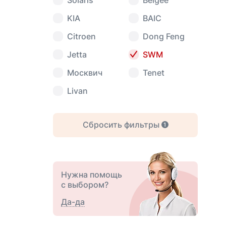
Solaris
Belgee
KIA
BAIC
Citroen
Dong Feng
Jetta
SWM
Москвич
Tenet
Livan
Сбросить фильтры
1
Нужна помощь
с выбором?
Да-да