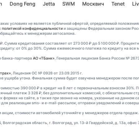
n
Dong Feng
Jetta
SWM
Москвич
Tenet
Li
аких условиях не является публичной офертой, определяемой положениям
с
политикой конфиденциальности
и защищены Федеральным законом Росси
обращайтесь к менеджерам автосалона.
 ₽. Сумма кредитования составляет от 273 000 ₽ до 5 100 000 ₽. Процентн
 кредиту: от 0% до 30%. Сумма ежемесячного платежа по кредиту на все ма
е банка-партнера
АО «ТБанк»
, Генеральная лицензия Банка России № 267
трах»
, Лицензия ОС № 0928 от 23.09.2015 г.
же ущерба угона. Финальная сумма будет озвучена менеджером после по
тоимостью 390 000 ₽ в кредит на 8 лет с первоначальным взносом 30%. П
сячный платеж 3 328 ₽, без дополнительных комиссий, с обязательным с
 формах на сайте, а также при звонке на номера, указанные на данном с
 для реализации sms- и e-mail-рассылок, отправки уведомлений и совер
ти акции, стоимости автомобилей уточняйте у менеджеров отдела продаж.
олгоградская область, г. Волгоград, ул. 13-й Гвардейской, д. 13а, офис 