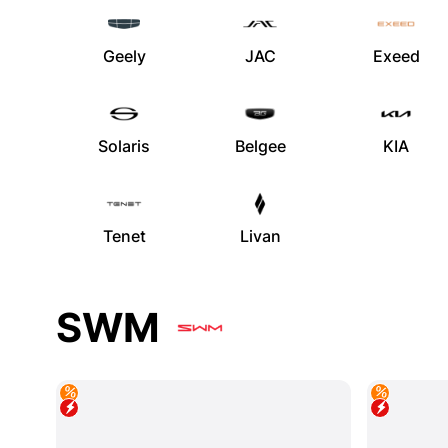
Geely
JAC
Exeed
Solaris
Belgee
KIA
Tenet
Livan
SWM