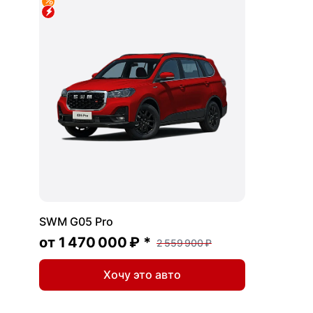
SWM G05 Pro
от
1 470 000 ₽
*
2 559 900 ₽
Хочу это авто