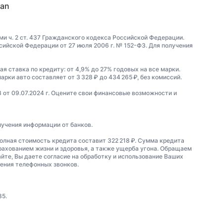
van
и ч. 2 ст. 437 Гражданского кодекса Российской Федерации.
йской Федерации от 27 июля 2006 г. № 152-ФЗ. Для получения
ая ставка по кредиту: от 4,9% до 27% годовых на все марки.
рки авто составляет от 3 328 ₽ до 434 265 ₽, без комиссий.
3 от 09.07.2024 г. Оцените свои финансовые возможности и
лучения информации от банков.
олная стоимость кредита составит 322 218 ₽. Сумма кредита
трахованием жизни и здоровья, а также ущерба угона. Обращаем
айте, Вы даете согласие на обработку и использование Ваших
шения телефонных звонков.
35.