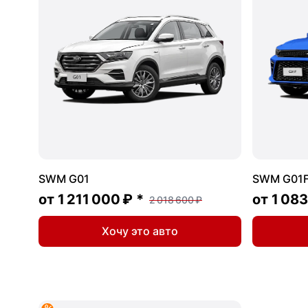
SWM G01
SWM G01
от
1 211 000 ₽
*
от
1 083
2 018 600 ₽
Хочу это авто