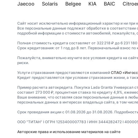
Jaecoo
Solaris
Belgee
KIA
BAIC
Citroe
Сайт носит исключительно информационный характер и ни при к
Все персональные данные подлежат обработке в соответствии 
подробной информации о стоимости автомобилей, пожалуйста, 
Полная стоимость кредита составляет от 322 218 ₽ до 6 231 180
Срок кредитования: от 1 год до 8 лет. Первоначальный взнос по
Пожалуйста, внимательно изучите все условия кредита на сайт
риски.
Услуги страхования предоставляются компанией
СПАО «Ингосс
Кредит предоставляется при условии страхования жизни, а так
Пример расчета автокредита. Покупка Lada Granta Универсал с
составит 273 000 ₽, процентная ставка по кредиту 4,9%, ежеме
Ваше внимание, что оставляя свои персональные данные в любых
персональных данных в интересах владельца сайта, в том числе
Срок проведения акции с 01.08.2026 до 31.08.2026. Подробнос
ООО "ТИТАН" I ОГРН 1253400007783 I ИНН 3444282472 I 400005, В
Авторские права и использование материалов на сайте