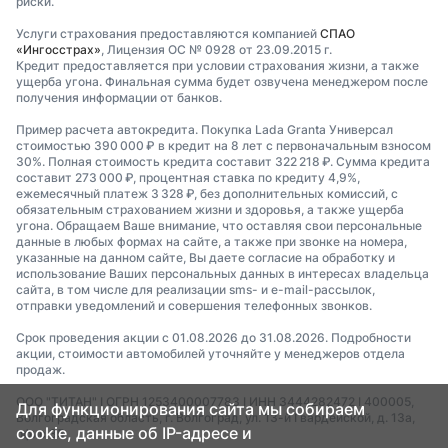
риски.
Услуги страхования предоставляются компанией
СПАО
«Ингосстрах»
, Лицензия ОС № 0928 от 23.09.2015 г.
Кредит предоставляется при условии страхования жизни, а также
ущерба угона. Финальная сумма будет озвучена менеджером после
получения информации от банков.
Пример расчета автокредита. Покупка Lada Granta Универсал
стоимостью 390 000 ₽ в кредит на 8 лет с первоначальным взносом
30%. Полная стоимость кредита составит 322 218 ₽. Сумма кредита
составит 273 000 ₽, процентная ставка по кредиту 4,9%,
ежемесячный платеж 3 328 ₽, без дополнительных комиссий, с
обязательным страхованием жизни и здоровья, а также ущерба
угона. Обращаем Ваше внимание, что оставляя свои персональные
данные в любых формах на сайте, а также при звонке на номера,
указанные на данном сайте, Вы даете согласие на обработку и
использование Ваших персональных данных в интересах владельца
сайта, в том числе для реализации sms- и e-mail-рассылок,
отправки уведомлений и совершения телефонных звонков.
Срок проведения акции с 01.08.2026 до 31.08.2026. Подробности
акции, стоимости автомобилей уточняйте у менеджеров отдела
продаж.
ООО "ТИТАН" I ОГРН 1253400007783 I ИНН 3444282472 I 400005,
Для функционирования сайта мы собираем
Волгоградская область, г. Волгоград, ул. 13-й Гвардейской, д. 13а,
cookie, данные об IP-адресе и
офис 35.