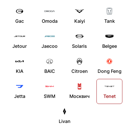
Gac
Omoda
Kaiyi
Tank
Jetour
Jaecoo
Solaris
Belgee
KIA
BAIC
Citroen
Dong Feng
Jetta
SWM
Москвич
Tenet
Livan