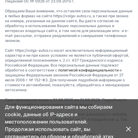
Лицензия ОС № 0928 от 23.09.2015 г.
Обращаем Ваше внимание, что оставляя свои персональные данные
в любых формах на сайте https://volga-autos.ru, а также при звонке
на номера, указанные на данном сайте, Вы даете согласие на
обработку и использование Ваших персональных данных в
интересах владельца сайта, в том числе для реализации sms- и e-
mail-рассылок, отправки уведомлений и совершения телефонных
звонков.
Сайт https://volga-autos.ru носит исключительно информационный
характер и ни при каких условиях не является публичной офертой,
определяемой положениями ч. 2 ст. 437 Гражданского кодекса
Российской Федерации. Все персональные данные подлежат
обработке в соответствии с
политикой конфиденциальности
и
защищены Федеральным законом Российской Федерации от 27
июля 2006 г. № 152-ФЗ. Для получения подробной информации о
стоимости автомобилей, пожалуйста, обращайтесь к менеджерам
автосалона.
Срок проведения акции с 01.08.2026 до 31.08.2026. Подробности
акций уточняйте у менеджеров отдела продаж.
Для функционирования сайта мы собираем
cookie, данные об IP-адресе и
ООО "ТИТАН" I ОГРН 1253400007783 I ИНН 3444282472 I 400005,
Волгоградская область, г. Волгоград, ул. 13-й Гвардейской, д. 13а,
местоположении пользователей.
офис 35.
Продолжая использовать сайт, вы
© Автомобильный дилер «АЦ на Жукова», 2026 г.
соглашаетесь со сбором и обработкой этих