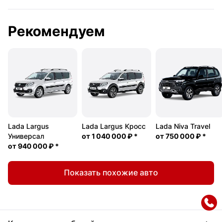
Рекомендуем
Lada Largus
Lada Largus Кросс
Lada Niva Travel
Универсал
от
1 040 000 ₽
*
от
750 000 ₽
*
от
940 000 ₽
*
Показать похожие авто