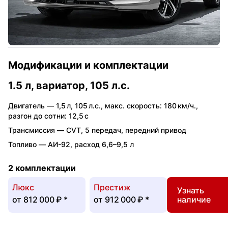
Модификации и комплектации
1.5 л, вариатор, 105 л.с.
Двигатель —
1,5 л
,
105 л.с.
,
макс. скорость: 180 км/ч.
,
разгон до сотни: 12,5 с
Трансмиссия —
CVT
,
5 передач
,
передний привод
Топливо —
АИ-92
,
расход 6,6–9,5 л
2 комплектации
Люкс
Престиж
Узнать
от
812 000 ₽
*
от
912 000 ₽
*
наличие