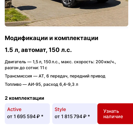
Модификации и комплектации
1.5 л, автомат, 150 л.с.
Двигатель —
1,5 л
,
150 л.с.
,
макс. скорость: 200 км/ч.
,
разгон до сотни: 11 с
Трансмиссия —
AT
,
6 передач
,
передний привод
Топливо —
АИ-95
,
расход 6,4–9,3 л
2 комплектации
Active
Style
Узнать
от
1 695 594 ₽
*
от
1 815 794 ₽
*
наличие