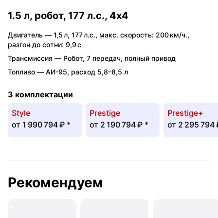
1.5 л, робот, 177 л.с., 4x4
Двигатель —
1,5 л
,
177 л.с.
,
макс. скорость: 200 км/ч.
,
разгон до сотни: 9,9 с
Трансмиссия —
Робот
,
7 передач
,
полный привод
Топливо —
АИ-95
,
расход 5,8–8,5 л
3 комплектации
Style
Prestige
Prestige+
от
1 990 794 ₽
*
от
2 190 794 ₽
*
от
2 295 794
Рекомендуем