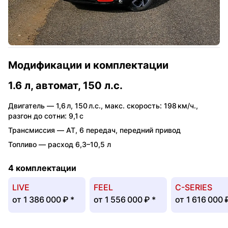
Модификации и комплектации
1.6 л, автомат, 150 л.с.
Двигатель —
1,6 л
,
150 л.с.
,
макс. скорость: 198 км/ч.
,
разгон до сотни: 9,1 с
Трансмиссия —
AT
,
6 передач
,
передний привод
Топливо —
расход 6,3–10,5 л
4 комплектации
LIVE
FEEL
C-SERIES
от
1 386 000 ₽
*
от
1 556 000 ₽
*
от
1 616 000 