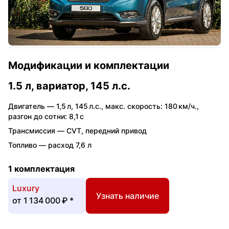
Модификации и комплектации
1.5 л, вариатор, 145 л.с.
Двигатель —
1,5 л
,
145 л.с.
,
макс. скорость: 180 км/ч.
,
разгон до сотни: 8,1 с
Трансмиссия —
CVT
,
передний привод
Топливо —
расход 7,6 л
1 комплектация
Luxury
Узнать наличие
от
1 134 000 ₽
*