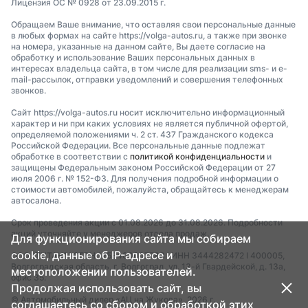
Лицензия ОС № 0928 от 23.09.2015 г.
Обращаем Ваше внимание, что оставляя свои персональные данные
в любых формах на сайте https://volga-autos.ru, а также при звонке
на номера, указанные на данном сайте, Вы даете согласие на
обработку и использование Ваших персональных данных в
интересах владельца сайта, в том числе для реализации sms- и e-
mail-рассылок, отправки уведомлений и совершения телефонных
звонков.
Сайт https://volga-autos.ru носит исключительно информационный
характер и ни при каких условиях не является публичной офертой,
определяемой положениями ч. 2 ст. 437 Гражданского кодекса
Российской Федерации. Все персональные данные подлежат
обработке в соответствии с
политикой конфиденциальности
и
защищены Федеральным законом Российской Федерации от 27
июля 2006 г. № 152-ФЗ. Для получения подробной информации о
стоимости автомобилей, пожалуйста, обращайтесь к менеджерам
автосалона.
Срок проведения акции с 01.08.2026 до 31.08.2026. Подробности
акций уточняйте у менеджеров отдела продаж.
Для функционирования сайта мы собираем
cookie, данные об IP-адресе и
ООО "ТИТАН" I ОГРН 1253400007783 I ИНН 3444282472 I 400005,
Волгоградская область, г. Волгоград, ул. 13-й Гвардейской, д. 13а,
местоположении пользователей.
офис 35.
Продолжая использовать сайт, вы
© Автомобильный дилер «АЦ на Жукова», 2026 г.
соглашаетесь со сбором и обработкой этих