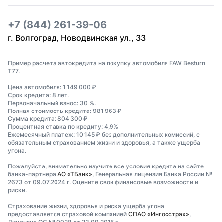
+7 (844) 261-39-06
г. Волгоград, Новодвинская ул., 33
Пример расчета автокредита на покупку автомобиля FAW Besturn
T77.
Цена автомобиля: 1 149 000 ₽
Срок кредита: 8 лет.
Первоначальный взнос: 30 %.
Полная стоимость кредита: 981 963 ₽
Сумма кредита: 804 300 ₽
Процентная ставка по кредиту: 4,9%
Ежемесячный платеж: 10 145 ₽ без дополнительных комиссий, с
обязательным страхованием жизни и здоровья, а также ущерба
угона.
Пожалуйста, внимательно изучите все условия кредита на сайте
банка-партнера
АО «ТБанк»
, Генеральная лицензия Банка России №
2673 от 09.07.2024 г. Оцените свои финансовые возможности и
риски.
Страхование жизни, здоровья и риска ущерба угона
предоставляется страховой компанией
СПАО «Ингосстрах»
,
Лицензия ОС № 0928 от 23.09.2015 г.