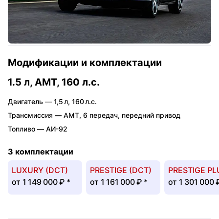
Модификации и комплектации
1.5 л, AMT, 160 л.с.
Двигатель —
1,5 л
,
160 л.с.
Трансмиссия —
AMT
,
6 передач
,
передний привод
Топливо —
АИ-92
3 комплектации
LUXURY (DCT)
PRESTIGE (DCT)
PRESTIGE PL
от
1 149 000 ₽
*
от
1 161 000 ₽
*
от
1 301 000 