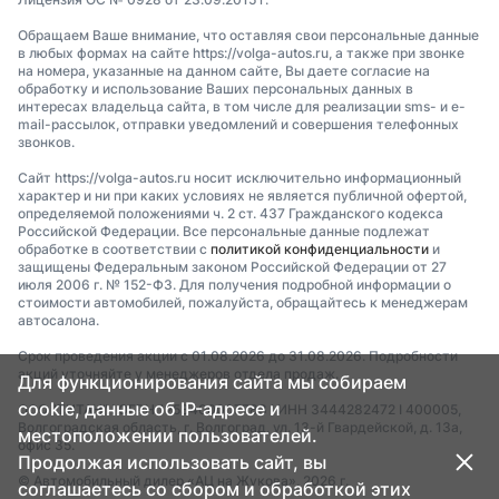
Обращаем Ваше внимание, что оставляя свои персональные данные
в любых формах на сайте https://volga-autos.ru, а также при звонке
на номера, указанные на данном сайте, Вы даете согласие на
обработку и использование Ваших персональных данных в
интересах владельца сайта, в том числе для реализации sms- и e-
mail-рассылок, отправки уведомлений и совершения телефонных
звонков.
Сайт https://volga-autos.ru носит исключительно информационный
характер и ни при каких условиях не является публичной офертой,
определяемой положениями ч. 2 ст. 437 Гражданского кодекса
Российской Федерации. Все персональные данные подлежат
обработке в соответствии с
политикой конфиденциальности
и
защищены Федеральным законом Российской Федерации от 27
июля 2006 г. № 152-ФЗ. Для получения подробной информации о
стоимости автомобилей, пожалуйста, обращайтесь к менеджерам
автосалона.
Срок проведения акции с 01.08.2026 до 31.08.2026. Подробности
акций уточняйте у менеджеров отдела продаж.
Для функционирования сайта мы собираем
cookie, данные об IP-адресе и
ООО "ТИТАН" I ОГРН 1253400007783 I ИНН 3444282472 I 400005,
Волгоградская область, г. Волгоград, ул. 13-й Гвардейской, д. 13а,
местоположении пользователей.
офис 35.
Продолжая использовать сайт, вы
© Автомобильный дилер «АЦ на Жукова», 2026 г.
соглашаетесь со сбором и обработкой этих