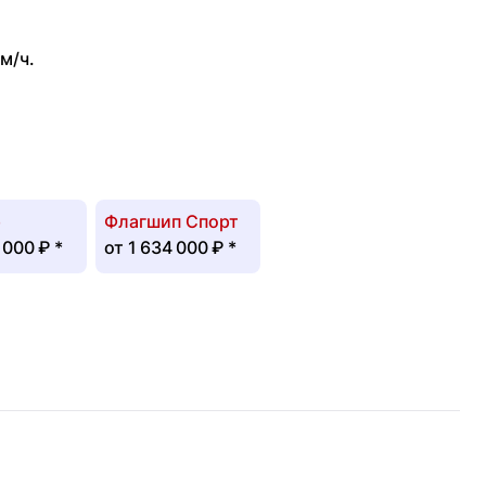
м/ч.
p
Флагшип Спорт
 000 ₽
*
от
1 634 000 ₽
*