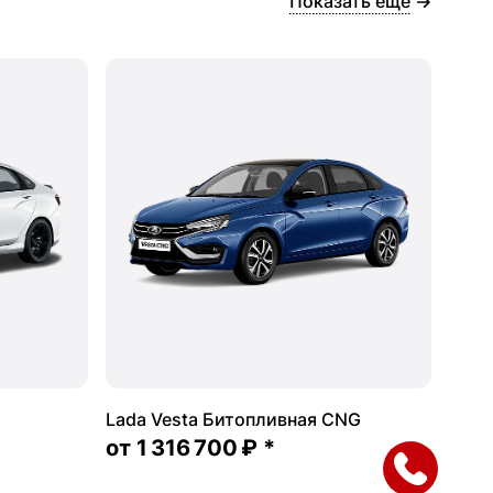
Показать ещё
Lada Vesta Битопливная CNG
от
1 316 700 ₽
*