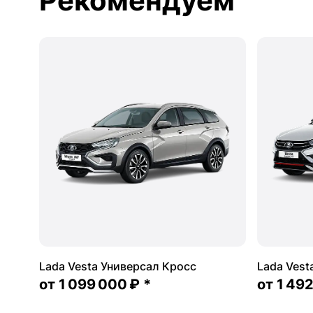
Рекомендуем
Lada Vesta Универсал Кросс
Lada Vest
от
1 099 000 ₽
*
от
1 49