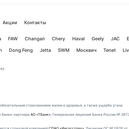
Акции
Контакты
a
FAW
Changan
Chery
Haval
Geely
JAC
n
Dong Feng
Jetta
SWM
Москвич
Tenet
Li
ay.
 обязательным страхованием жизни и здоровья, а также ущерба угона.
е банка-партнера
АО «ТБанк»
, Генеральная лицензия Банка России № 267
ляется страховой компанией
СПАО «Ингосстрах»
, Лицензия ОС № 0928 от 