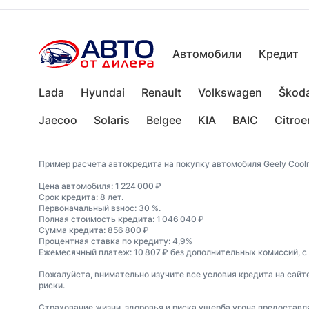
Автомобили
Кредит
Lada
Hyundai
Renault
Volkswagen
Škod
Jaecoo
Solaris
Belgee
KIA
BAIC
Citroe
Пример расчета автокредита на покупку автомобиля Geely Coolr
Цена автомобиля: 1 224 000 ₽
Срок кредита: 8 лет.
Первоначальный взнос: 30 %.
Полная стоимость кредита: 1 046 040 ₽
Сумма кредита: 856 800 ₽
Процентная ставка по кредиту: 4,9%
Ежемесячный платеж: 10 807 ₽ без дополнительных комиссий, с
Пожалуйста, внимательно изучите все условия кредита на сайт
риски.
Страхование жизни, здоровья и риска ущерба угона предостав