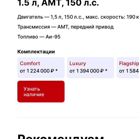
1.5 л, AMT, 150 л.с.
Двигатель —
1,5 л
,
150 л.с.
,
макс. скорость: 190 к
Трансмиссия —
AMT
,
передний привод
Топливо —
Аи-95
Комплектации
Comfort
Luxury
Flagshi
от
1 224 000 ₽
*
от
1 394 000 ₽
*
от
1 584
Узнать
наличие