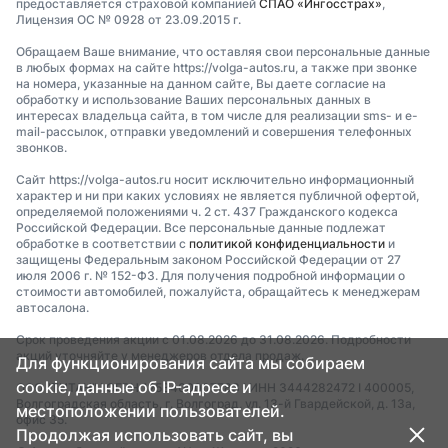
предоставляется страховой компанией
СПАО «Ингосстрах»
,
Лицензия ОС № 0928 от 23.09.2015 г.
Обращаем Ваше внимание, что оставляя свои персональные данные
в любых формах на сайте https://volga-autos.ru, а также при звонке
на номера, указанные на данном сайте, Вы даете согласие на
обработку и использование Ваших персональных данных в
интересах владельца сайта, в том числе для реализации sms- и e-
mail-рассылок, отправки уведомлений и совершения телефонных
звонков.
Сайт https://volga-autos.ru носит исключительно информационный
характер и ни при каких условиях не является публичной офертой,
определяемой положениями ч. 2 ст. 437 Гражданского кодекса
Российской Федерации. Все персональные данные подлежат
обработке в соответствии с
политикой конфиденциальности
и
защищены Федеральным законом Российской Федерации от 27
июля 2006 г. № 152-ФЗ. Для получения подробной информации о
стоимости автомобилей, пожалуйста, обращайтесь к менеджерам
автосалона.
Срок проведения акции с 01.08.2026 до 31.08.2026. Подробности
акций уточняйте у менеджеров отдела продаж.
Для функционирования сайта мы собираем
cookie, данные об IP-адресе и
ООО "ТИТАН" I ОГРН 1253400007783 I ИНН 3444282472 I 400005,
Волгоградская область, г. Волгоград, ул. 13-й Гвардейской, д. 13а,
местоположении пользователей.
офис 35.
Продолжая использовать сайт, вы