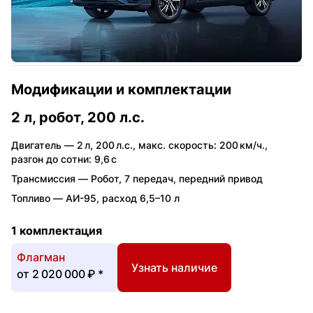
Модификации и комплектации
2 л, робот, 200 л.с.
Двигатель —
2 л
,
200 л.с.
,
макс. скорость: 200 км/ч.
,
разгон до сотни: 9,6 с
Трансмиссия —
Робот
,
7 передач
,
передний привод
Топливо —
АИ-95
,
расход 6,5–10 л
1 комплектация
Флагман
Узнать наличие
от
2 020 000 ₽
*