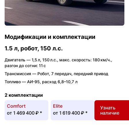
Модификации и комплектации
1.5 л, робот, 150 л.с.
Двигатель —
1,5 л
,
150 л.с.
,
макс. скорость: 180 км/ч.
,
разгон до сотни: 11 с
Трансмиссия —
Робот
,
7 передач
,
передний привод
Топливо —
АИ-95
,
расход 6,8–10,7 л
2 комплектации
Comfort
Elite
Узнать
от
1 469 400 ₽
*
от
1 619 400 ₽
*
наличие