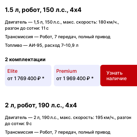
1.5 л, робот, 150 л.с., 4x4
Двигатель —
1,5 л
,
150 л.с.
,
макс. скорость: 180 км/ч.
,
разгон до сотни: 11 с
Трансмиссия —
Робот
,
7 передач
,
полный привод
Топливо —
АИ-95
,
расход 7–10,9 л
2 комплектации
Elite
Premium
Узнать
от
1 769 400 ₽
*
от
1 969 400 ₽
*
наличие
2 л, робот, 190 л.с., 4x4
Двигатель —
2 л
,
190 л.с.
,
макс. скорость: 195 км/ч.
,
разгон
до сотни: 9 с
Трансмиссия —
Робот
,
7 передач
,
полный привод