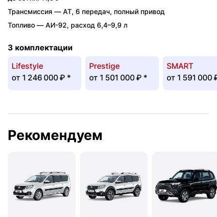
Трансмиссия —
AT
,
6 передач
,
полный привод
Топливо —
АИ-92
,
расход 6,4–9,9 л
3 комплектации
Lifestyle
Prestige
SMART
от
1 246 000 ₽
*
от
1 501 000 ₽
*
от
1 591 000 
Рекомендуем