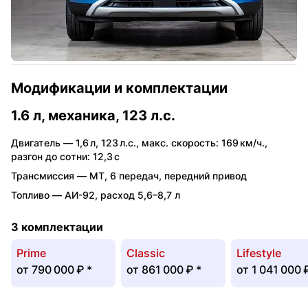
Модификации и комплектации
1.6 л, механика, 123 л.с.
Двигатель —
1,6 л
,
123 л.с.
,
макс. скорость: 169 км/ч.
,
разгон до сотни: 12,3 с
Трансмиссия —
MT
,
6 передач
,
передний привод
Топливо —
АИ-92
,
расход 5,6–8,7 л
3 комплектации
Prime
Classic
Lifestyle
от
790 000 ₽
*
от
861 000 ₽
*
от
1 041 000 