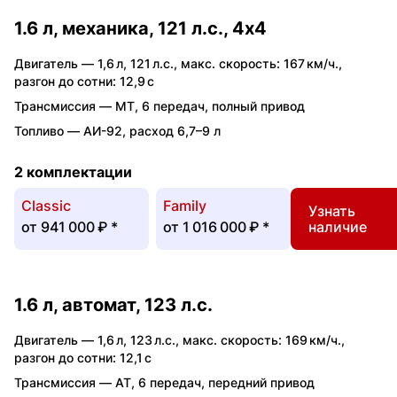
1.6 л, механика, 121 л.с., 4x4
Двигатель —
1,6 л
,
121 л.с.
,
макс. скорость: 167 км/ч.
,
разгон до сотни: 12,9 с
Трансмиссия —
MT
,
6 передач
,
полный привод
Топливо —
АИ-92
,
расход 6,7–9 л
2 комплектации
Classic
Family
Узнать
от
941 000 ₽
*
от
1 016 000 ₽
*
наличие
1.6 л, автомат, 123 л.с.
Двигатель —
1,6 л
,
123 л.с.
,
макс. скорость: 169 км/ч.
,
разгон до сотни: 12,1 с
Трансмиссия —
AT
,
6 передач
,
передний привод