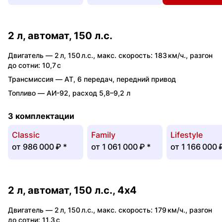
2 л, автомат, 150 л.с.
Двигатель —
2 л
,
150 л.с.
,
макс. скорость: 183 км/ч.
,
разгон
до сотни: 10,7 с
Трансмиссия —
AT
,
6 передач
,
передний привод
Топливо —
АИ-92
,
расход 5,8–9,2 л
3 комплектации
Classic
Family
Lifestyle
от
986 000 ₽
*
от
1 061 000 ₽
*
от
1 166 000 
2 л, автомат, 150 л.с., 4x4
Двигатель —
2 л
,
150 л.с.
,
макс. скорость: 179 км/ч.
,
разгон
до сотни: 11,3 с