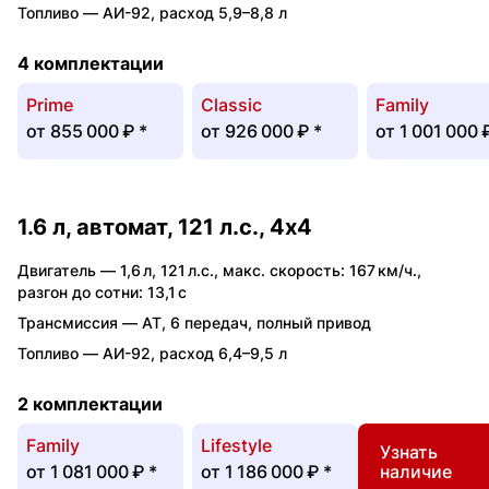
Топливо —
АИ-92
,
расход 5,9–8,8 л
4 комплектации
Prime
Classic
Family
от
855 000 ₽
*
от
926 000 ₽
*
от
1 001 000 
1.6 л, автомат, 121 л.с., 4x4
Двигатель —
1,6 л
,
121 л.с.
,
макс. скорость: 167 км/ч.
,
разгон до сотни: 13,1 с
Трансмиссия —
AT
,
6 передач
,
полный привод
Топливо —
АИ-92
,
расход 6,4–9,5 л
2 комплектации
Family
Lifestyle
Узнать
от
1 081 000 ₽
*
от
1 186 000 ₽
*
наличие