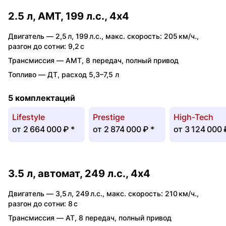
2.5 л, AMT, 199 л.с., 4x4
Двигатель —
2,5 л
,
199 л.с.
,
макс. скорость: 205 км/ч.
,
разгон до сотни: 9,2 с
Трансмиссия —
AMT
,
8 передач
,
полный привод
Топливо —
ДТ
,
расход 5,3–7,5 л
5 комплектаций
Lifestyle
Prestige
High-Tech
от
2 664 000 ₽
*
от
2 874 000 ₽
*
от
3 124 000
3.5 л, автомат, 249 л.с., 4x4
Двигатель —
3,5 л
,
249 л.с.
,
макс. скорость: 210 км/ч.
,
разгон до сотни: 8 с
Трансмиссия —
AT
,
8 передач
,
полный привод