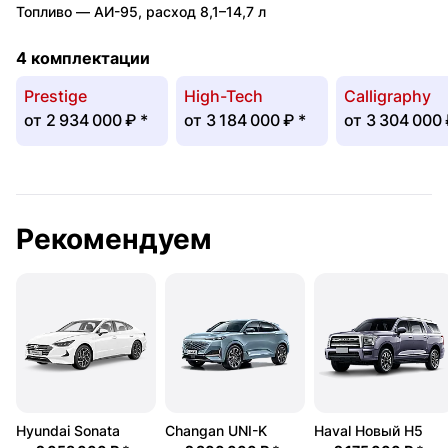
Топливо —
АИ-95
,
расход 8,1–14,7 л
4 комплектации
Prestige
High-Tech
Calligraphy
от
2 934 000 ₽
*
от
3 184 000 ₽
*
от
3 304 000
Рекомендуем
Hyundai Sonata
Changan UNI-K
Haval Новый H5