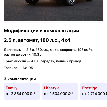
Модификации и комплектации
2.5 л, автомат, 180 л.с., 4x4
Двигатель —
2,5 л
,
180 л.с.
,
макс. скорость: 195 км/ч.
,
разгон до сотни: 10,3 с
Трансмиссия —
AT
,
6 передач
,
полный привод
Топливо —
АИ-95
3 комплектации
Family
Lifestyle
Prestige
от
2 354 000 ₽
*
от
2 504 000 ₽
*
от
2 714 000