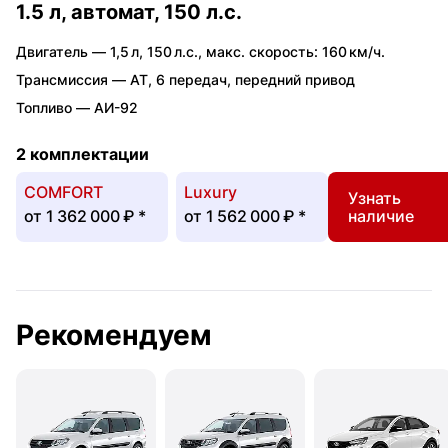
1.5 л, автомат, 150 л.с.
Двигатель —
1,5 л
,
150 л.с.
,
макс. скорость: 160 км/ч.
Трансмиссия —
AT
,
6 передач
,
передний привод
Топливо —
АИ-92
2 комплектации
COMFORT
Luxury
Узнать
от
1 362 000 ₽
*
от
1 562 000 ₽
*
наличие
Рекомендуем