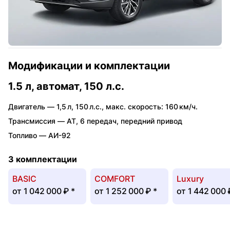
Модификации и комплектации
1.5 л, автомат, 150 л.с.
Двигатель —
1,5 л
,
150 л.с.
,
макс. скорость: 160 км/ч.
Трансмиссия —
AT
,
6 передач
,
передний привод
Топливо —
АИ-92
3 комплектации
BASIC
COMFORT
Luxury
от
1 042 000 ₽
*
от
1 252 000 ₽
*
от
1 442 000