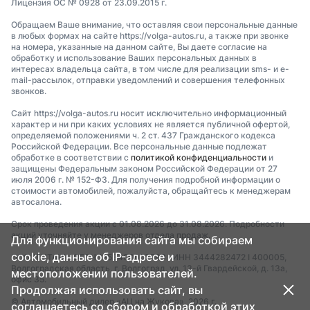
Лицензия ОС № 0928 от 23.09.2015 г.
Обращаем Ваше внимание, что оставляя свои персональные данные
в любых формах на сайте https://volga-autos.ru, а также при звонке
на номера, указанные на данном сайте, Вы даете согласие на
обработку и использование Ваших персональных данных в
интересах владельца сайта, в том числе для реализации sms- и e-
mail-рассылок, отправки уведомлений и совершения телефонных
звонков.
Сайт https://volga-autos.ru носит исключительно информационный
характер и ни при каких условиях не является публичной офертой,
определяемой положениями ч. 2 ст. 437 Гражданского кодекса
Российской Федерации. Все персональные данные подлежат
обработке в соответствии с
политикой конфиденциальности
и
защищены Федеральным законом Российской Федерации от 27
июля 2006 г. № 152-ФЗ. Для получения подробной информации о
стоимости автомобилей, пожалуйста, обращайтесь к менеджерам
автосалона.
Срок проведения акции с 01.08.2026 до 31.08.2026. Подробности
акций уточняйте у менеджеров отдела продаж.
Для функционирования сайта мы собираем
cookie, данные об IP-адресе и
ООО "ТИТАН" I ОГРН 1253400007783 I ИНН 3444282472 I 400005,
Волгоградская область, г. Волгоград, ул. 13-й Гвардейской, д. 13а,
местоположении пользователей.
офис 35.
Продолжая использовать сайт, вы
© Автомобильный дилер «АЦ на Жукова», 2026 г.
соглашаетесь со сбором и обработкой этих