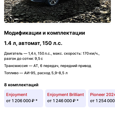
Модификации и комплектации
1.4 л, автомат, 150 л.с.
Двигатель —
1,4 л
,
150 л.с.
,
макс. скорость: 170 км/ч.
,
разгон до сотни: 9,5 с
Трансмиссия —
AT
,
6 передач
,
передний привод
Топливо —
АИ-95
,
расход 5,9–8,5 л
8 комплектаций
Enjoyment
Enjoyment Brilliant
Pioneer 202
от
1 206 000 ₽
*
от
1 246 000 ₽
*
от
1 254 000