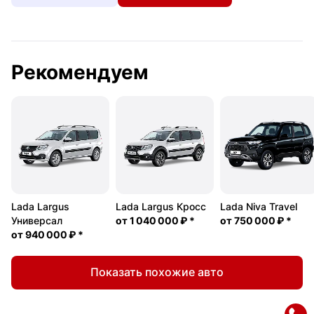
Рекомендуем
Lada Largus
Lada Largus Кросс
Lada Niva Travel
Универсал
от
1 040 000 ₽
*
от
750 000 ₽
*
от
940 000 ₽
*
Показать похожие авто