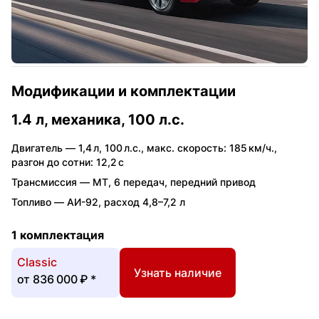
Модификации и комплектации
1.4 л, механика, 100 л.с.
Двигатель —
1,4 л
,
100 л.с.
,
макс. скорость: 185 км/ч.
,
разгон до сотни: 12,2 с
Трансмиссия —
MT
,
6 передач
,
передний привод
Топливо —
АИ-92
,
расход 4,8–7,2 л
1 комплектация
Classic
Узнать наличие
от
836 000 ₽
*