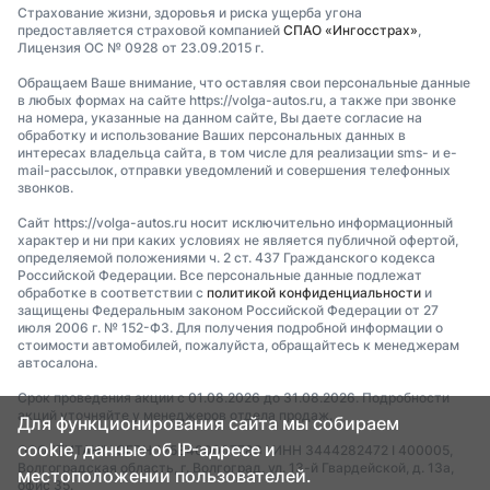
Страхование жизни, здоровья и риска ущерба угона
предоставляется страховой компанией
СПАО «Ингосстрах»
,
Лицензия ОС № 0928 от 23.09.2015 г.
Обращаем Ваше внимание, что оставляя свои персональные данные
в любых формах на сайте https://volga-autos.ru, а также при звонке
на номера, указанные на данном сайте, Вы даете согласие на
обработку и использование Ваших персональных данных в
интересах владельца сайта, в том числе для реализации sms- и e-
mail-рассылок, отправки уведомлений и совершения телефонных
звонков.
Сайт https://volga-autos.ru носит исключительно информационный
характер и ни при каких условиях не является публичной офертой,
определяемой положениями ч. 2 ст. 437 Гражданского кодекса
Российской Федерации. Все персональные данные подлежат
обработке в соответствии с
политикой конфиденциальности
и
защищены Федеральным законом Российской Федерации от 27
июля 2006 г. № 152-ФЗ. Для получения подробной информации о
стоимости автомобилей, пожалуйста, обращайтесь к менеджерам
автосалона.
Срок проведения акции с 01.08.2026 до 31.08.2026. Подробности
акций уточняйте у менеджеров отдела продаж.
Для функционирования сайта мы собираем
cookie, данные об IP-адресе и
ООО "ТИТАН" I ОГРН 1253400007783 I ИНН 3444282472 I 400005,
Волгоградская область, г. Волгоград, ул. 13-й Гвардейской, д. 13а,
местоположении пользователей.
офис 35.