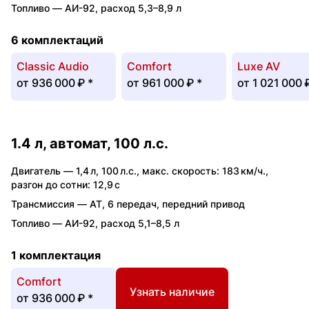
Топливо —
АИ-92
,
расход 5,3–8,9 л
6 комплектаций
Classic Audio
Comfort
Luxe AV
от
936 000 ₽
*
от
961 000 ₽
*
от
1 021 000 
1.4 л, автомат, 100 л.с.
Двигатель —
1,4 л
,
100 л.с.
,
макс. скорость: 183 км/ч.
,
разгон до сотни: 12,9 с
Трансмиссия —
AT
,
6 передач
,
передний привод
Топливо —
АИ-92
,
расход 5,1–8,5 л
1 комплектация
Comfort
Узнать наличие
от
936 000 ₽
*