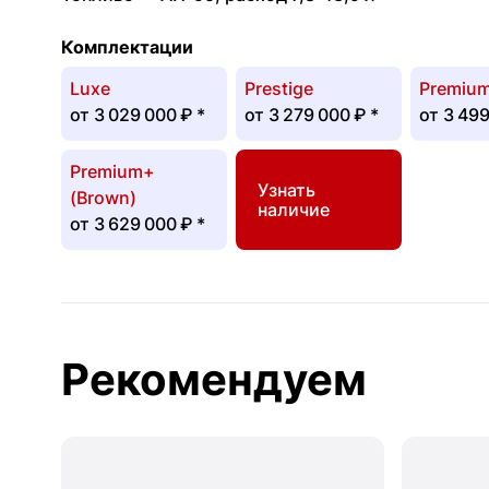
Комплектации
Luxe
Prestige
Premiu
от
3 029 000 ₽
*
от
3 279 000 ₽
*
от
3 499
Premium+
Узнать
(Brown)
наличие
от
3 629 000 ₽
*
Рекомендуем