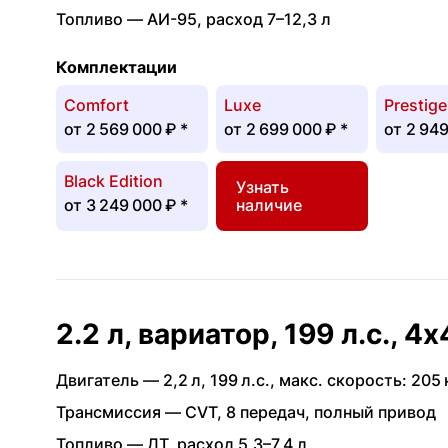
Топливо —
АИ-95
,
расход 7–12,3 л
Комплектации
Comfort
Luxe
Prestige
от
2 569 000 ₽
*
от
2 699 000 ₽
*
от
2 949
Black Edition
Узнать
от
3 249 000 ₽
*
наличие
2.2 л, вариатор, 199 л.с., 4x
Двигатель —
2,2 л
,
199 л.с.
,
макс. скорость: 205 
Трансмиссия —
CVT
,
8 передач
,
полный привод
Топливо —
ДТ
,
расход 5,3–7,4 л