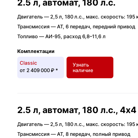
2.5 л, автомат, 180 л.с.
Двигатель —
2,5 л
,
180 л.с.
,
макс. скорость: 195 
Трансмиссия —
AT
,
6 передач
,
передний привод
Топливо —
АИ-95
,
расход 6,8–11,6 л
Комплектации
Classic
Узнать
от
2 409 000 ₽
*
наличие
2.5 л, автомат, 180 л.с., 4x4
Двигатель —
2,5 л
,
180 л.с.
,
макс. скорость: 195 
Трансмиссия —
AT
,
8 передач
,
полный привод