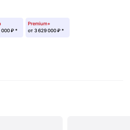
m
Premium+
 000 ₽
*
от
3 629 000 ₽
*