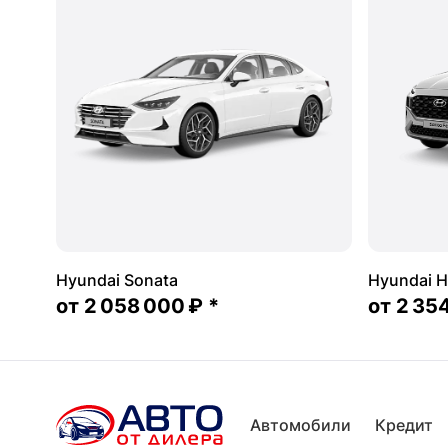
Hyundai Sonata
Hyundai Н
от
2 058 000 ₽
*
от
2 35
Автомобили
Кредит