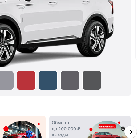
Обмен +
до 200 000 ₽
выгоды