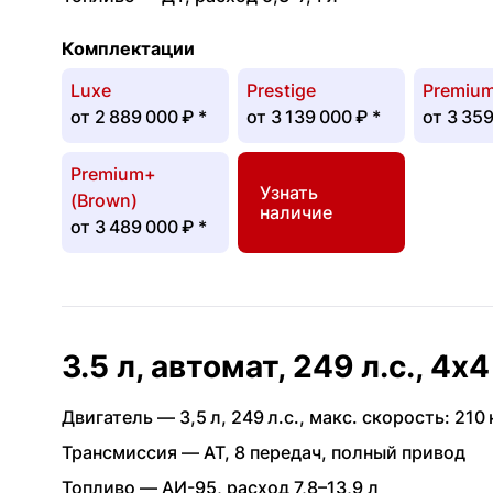
Комплектации
Luxe
Prestige
Premiu
от
2 889 000 ₽
*
от
3 139 000 ₽
*
от
3 359
Premium+
Узнать
(Brown)
наличие
от
3 489 000 ₽
*
3.5 л, автомат, 249 л.с., 4x4
Двигатель —
3,5 л
,
249 л.с.
,
макс. скорость: 210 
Трансмиссия —
AT
,
8 передач
,
полный привод
Топливо —
АИ-95
,
расход 7,8–13,9 л