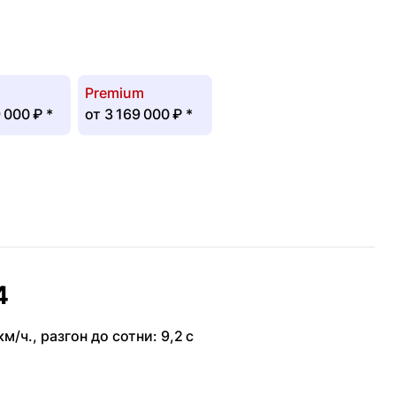
Premium
 000 ₽
*
от
3 169 000 ₽
*
4
км/ч.
,
разгон до сотни: 9,2 с