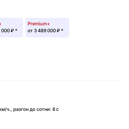
m
Premium+
 000 ₽
*
от
3 489 000 ₽
*
км/ч.
,
разгон до сотни: 8 с