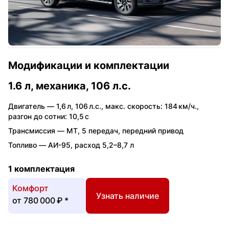
Модификации и комплектации
1.6 л, механика, 106 л.с.
Двигатель —
1,6 л
,
106 л.с.
,
макс. скорость: 184 км/ч.
,
разгон до сотни: 10,5 с
Трансмиссия —
MT
,
5 передач
,
передний привод
Топливо —
АИ-95
,
расход 5,2–8,7 л
1 комплектация
Комфорт
Узнать наличие
от
780 000 ₽
*