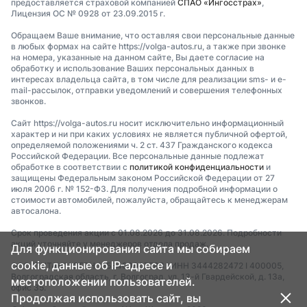
предоставляется страховой компанией
СПАО «Ингосстрах»
,
Лицензия ОС № 0928 от 23.09.2015 г.
Обращаем Ваше внимание, что оставляя свои персональные данные
в любых формах на сайте https://volga-autos.ru, а также при звонке
на номера, указанные на данном сайте, Вы даете согласие на
обработку и использование Ваших персональных данных в
интересах владельца сайта, в том числе для реализации sms- и e-
mail-рассылок, отправки уведомлений и совершения телефонных
звонков.
Сайт https://volga-autos.ru носит исключительно информационный
характер и ни при каких условиях не является публичной офертой,
определяемой положениями ч. 2 ст. 437 Гражданского кодекса
Российской Федерации. Все персональные данные подлежат
обработке в соответствии с
политикой конфиденциальности
и
защищены Федеральным законом Российской Федерации от 27
июля 2006 г. № 152-ФЗ. Для получения подробной информации о
стоимости автомобилей, пожалуйста, обращайтесь к менеджерам
автосалона.
Срок проведения акции с 01.08.2026 до 31.08.2026. Подробности
акций уточняйте у менеджеров отдела продаж.
Для функционирования сайта мы собираем
cookie, данные об IP-адресе и
ООО "ТИТАН" I ОГРН 1253400007783 I ИНН 3444282472 I 400005,
Волгоградская область, г. Волгоград, ул. 13-й Гвардейской, д. 13а,
местоположении пользователей.
офис 35.
Продолжая использовать сайт, вы