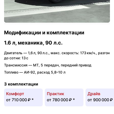
Модификации и комплектации
1.6 л, механика, 90 л.с.
Двигатель —
1,6 л
,
90 л.с.
,
макс. скорость: 173 км/ч.
,
разгон
до сотни: 13 с
Трансмиссия —
MT
,
5 передач
,
передний привод
Топливо —
АИ-92
,
расход 5,8–10 л
3 комплектации
Комфорт
Практик
Драйв
от
710 000 ₽
*
от
780 000 ₽
*
от
900 000 ₽