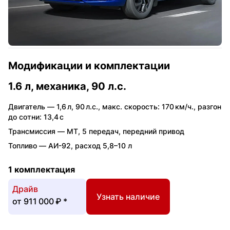
Модификации и комплектации
1.6 л, механика, 90 л.с.
Двигатель —
1,6 л
,
90 л.с.
,
макс. скорость: 170 км/ч.
,
разгон
до сотни: 13,4 с
Трансмиссия —
MT
,
5 передач
,
передний привод
Топливо —
АИ-92
,
расход 5,8–10 л
1 комплектация
Драйв
Узнать наличие
от
911 000 ₽
*