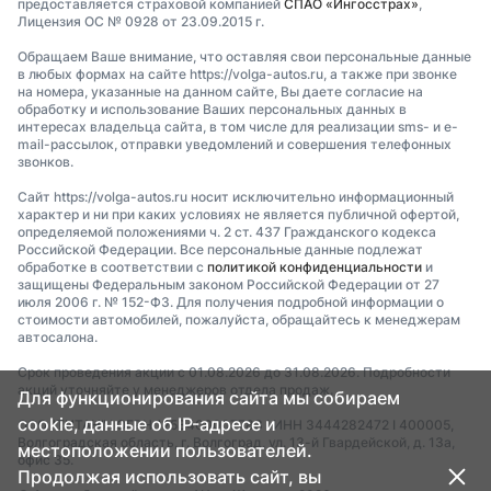
предоставляется страховой компанией
СПАО «Ингосстрах»
,
Лицензия ОС № 0928 от 23.09.2015 г.
Обращаем Ваше внимание, что оставляя свои персональные данные
в любых формах на сайте https://volga-autos.ru, а также при звонке
на номера, указанные на данном сайте, Вы даете согласие на
обработку и использование Ваших персональных данных в
интересах владельца сайта, в том числе для реализации sms- и e-
mail-рассылок, отправки уведомлений и совершения телефонных
звонков.
Сайт https://volga-autos.ru носит исключительно информационный
характер и ни при каких условиях не является публичной офертой,
определяемой положениями ч. 2 ст. 437 Гражданского кодекса
Российской Федерации. Все персональные данные подлежат
обработке в соответствии с
политикой конфиденциальности
и
защищены Федеральным законом Российской Федерации от 27
июля 2006 г. № 152-ФЗ. Для получения подробной информации о
стоимости автомобилей, пожалуйста, обращайтесь к менеджерам
автосалона.
Срок проведения акции с 01.08.2026 до 31.08.2026. Подробности
акций уточняйте у менеджеров отдела продаж.
Для функционирования сайта мы собираем
cookie, данные об IP-адресе и
ООО "ТИТАН" I ОГРН 1253400007783 I ИНН 3444282472 I 400005,
Волгоградская область, г. Волгоград, ул. 13-й Гвардейской, д. 13а,
местоположении пользователей.
офис 35.
Продолжая использовать сайт, вы