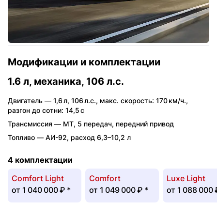
Модификации и комплектации
1.6 л, механика, 106 л.с.
Двигатель —
1,6 л
,
106 л.с.
,
макс. скорость: 170 км/ч.
,
разгон до сотни: 14,5 с
Трансмиссия —
MT
,
5 передач
,
передний привод
Топливо —
АИ-92
,
расход 6,3–10,2 л
4 комплектации
Comfort Light
Comfort
Luxe Light
от
1 040 000 ₽
*
от
1 049 000 ₽
*
от
1 088 000