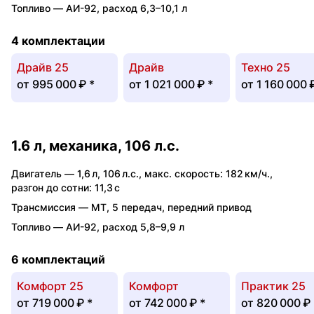
Топливо —
АИ-92
,
расход 6,3–10,1 л
4 комплектации
Драйв 25
Драйв
Техно 25
от
995 000 ₽
*
от
1 021 000 ₽
*
от
1 160 000 
1.6 л, механика, 106 л.с.
Двигатель —
1,6 л
,
106 л.с.
,
макс. скорость: 182 км/ч.
,
разгон до сотни: 11,3 с
Трансмиссия —
MT
,
5 передач
,
передний привод
Топливо —
АИ-92
,
расход 5,8–9,9 л
6 комплектаций
Комфорт 25
Комфорт
Практик 25
от
719 000 ₽
*
от
742 000 ₽
*
от
820 000 ₽