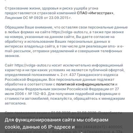
Страхование жизни, здоровья и риска ущерба угона
предоставляется страховой компанией
СПАО «Ингосстрах»
,
Лицензия ОС № 0928 от 23.09.2015 г.
Обращаем Ваше внимание, что оставляя свои персональные данные
в любых формах на сайте https://volga-autos.ru, а также при звонке
на номера, указанные на данном сайте, Вы даете согласие на
обработку и использование Ваших персональных данных в
интересах владельца сайта, в том числе для реализации sms- и e-
mail-рассылок, отправки уведомлений и совершения телефонных
звонков.
Сайт https://volga-autos.ru носит исключительно информационный
характер и ни при каких условиях не является публичной офертой,
определяемой положениями ч. 2 ст. 437 Гражданского кодекса
Российской Федерации. Все персональные данные подлежат
обработке в соответствии с
политикой конфиденциальности
и
защищены Федеральным законом Российской Федерации от 27
июля 2006 г. № 152-ФЗ. Для получения подробной информации о
стоимости автомобилей, пожалуйста, обращайтесь к менеджерам
автосалона.
Срок проведения акции с 01.08.2026 до 31.08.2026. Подробности
акций уточняйте у менеджеров отдела продаж.
Для функционирования сайта мы собираем
cookie, данные об IP-адресе и
ООО "ТИТАН" I ОГРН 1253400007783 I ИНН 3444282472 I 400005,
Волгоградская область, г. Волгоград, ул. 13-й Гвардейской, д. 13а,