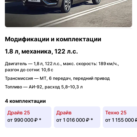
Модификации и комплектации
1.8 л, механика, 122 л.с.
Двигатель —
1,8 л
,
122 л.с.
,
макс. скорость: 189 км/ч.
,
разгон до сотни: 10,6 с
Трансмиссия —
MT
,
6 передач
,
передний привод
Топливо —
АИ-92
,
расход 5,8–10,3 л
4 комплектации
Драйв 25
Драйв
Техно 25
от
990 000 ₽
*
от
1 016 000 ₽
*
от
1 155 000 