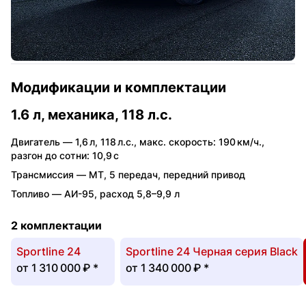
Модификации и комплектации
1.6 л, механика, 118 л.с.
Двигатель —
1,6 л
,
118 л.с.
,
макс. скорость: 190 км/ч.
,
разгон до сотни: 10,9 с
Трансмиссия —
MT
,
5 передач
,
передний привод
Топливо —
АИ-95
,
расход 5,8–9,9 л
2 комплектации
Sportline 24
Sportline 24 Черная серия Black
от
1 310 000 ₽
*
от
1 340 000 ₽
*