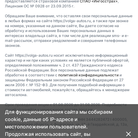
предоставляется страховой компанией
СПАО «Ингосстрах»
,
Лицензия ОС № 0928 от 23.09.2015 г.
Обращаем Ваше внимание, что оставляя свои персональные данные
в любых формах на сайте https://volga-autos.ru, а также при звонке
на номера, указанные на данном сайте, Вы даете согласие на
обработку и использование Ваших персональных данных в
интересах владельца сайта, в том числе для реализации sms- и e-
mail-рассылок, отправки уведомлений и совершения телефонных
звонков.
Сайт https://volga-autos.ru носит исключительно информационный
характер и ни при каких условиях не является публичной офертой,
определяемой положениями ч. 2 ст. 437 Гражданского кодекса
Российской Федерации. Все персональные данные подлежат
обработке в соответствии с
политикой конфиденциальности
и
защищены Федеральным законом Российской Федерации от 27
июля 2006 г. № 152-ФЗ. Для получения подробной информации о
стоимости автомобилей, пожалуйста, обращайтесь к менеджерам
автосалона.
Срок проведения акции с 01.08.2026 до 31.08.2026. Подробности
акций уточняйте у менеджеров отдела продаж.
Для функционирования сайта мы собираем
cookie, данные об IP-адресе и
ООО "ТИТАН" I ОГРН 1253400007783 I ИНН 3444282472 I 400005,
Волгоградская область, г. Волгоград, ул. 13-й Гвардейской, д. 13а,
местоположении пользователей.
офис 35.
Продолжая использовать сайт, вы