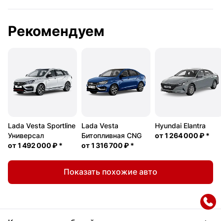
Рекомендуем
Lada Vesta Sportline
Lada Vesta
Hyundai Elantra
Универсал
Битопливная CNG
от
1 264 000 ₽
*
от
1 492 000 ₽
*
от
1 316 700 ₽
*
Показать похожие авто