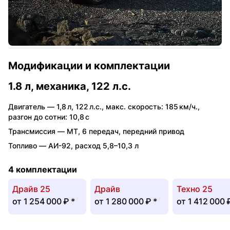
Модификации и комплектации
1.8 л, механика, 122 л.с.
Двигатель —
1,8 л
,
122 л.с.
,
макс. скорость: 185 км/ч.
,
разгон до сотни: 10,8 с
Трансмиссия —
MT
,
6 передач
,
передний привод
Топливо —
АИ-92
,
расход 5,8–10,3 л
4 комплектации
Драйв 25
Драйв
Техно 25
от
1 254 000 ₽
*
от
1 280 000 ₽
*
от
1 412 000 