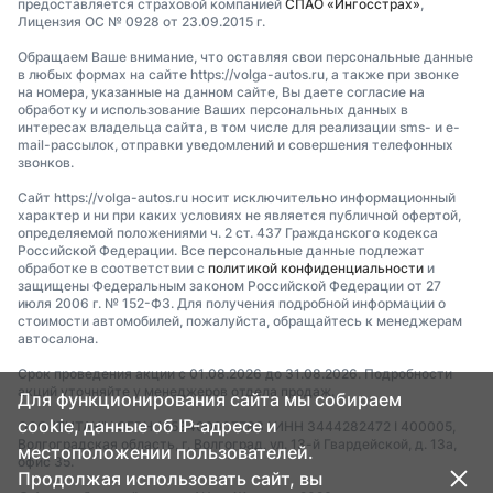
предоставляется страховой компанией
СПАО «Ингосстрах»
,
Лицензия ОС № 0928 от 23.09.2015 г.
Обращаем Ваше внимание, что оставляя свои персональные данные
в любых формах на сайте https://volga-autos.ru, а также при звонке
на номера, указанные на данном сайте, Вы даете согласие на
обработку и использование Ваших персональных данных в
интересах владельца сайта, в том числе для реализации sms- и e-
mail-рассылок, отправки уведомлений и совершения телефонных
звонков.
Сайт https://volga-autos.ru носит исключительно информационный
характер и ни при каких условиях не является публичной офертой,
определяемой положениями ч. 2 ст. 437 Гражданского кодекса
Российской Федерации. Все персональные данные подлежат
обработке в соответствии с
политикой конфиденциальности
и
защищены Федеральным законом Российской Федерации от 27
июля 2006 г. № 152-ФЗ. Для получения подробной информации о
стоимости автомобилей, пожалуйста, обращайтесь к менеджерам
автосалона.
Срок проведения акции с 01.08.2026 до 31.08.2026. Подробности
акций уточняйте у менеджеров отдела продаж.
Для функционирования сайта мы собираем
cookie, данные об IP-адресе и
ООО "ТИТАН" I ОГРН 1253400007783 I ИНН 3444282472 I 400005,
Волгоградская область, г. Волгоград, ул. 13-й Гвардейской, д. 13а,
местоположении пользователей.
офис 35.
Продолжая использовать сайт, вы