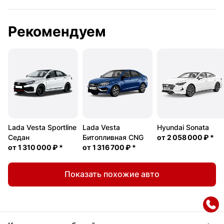
Рекомендуем
Lada Vesta Sportline
Lada Vesta
Hyundai Sonata
Седан
Битопливная CNG
от
2 058 000 ₽
*
от
1 310 000 ₽
*
от
1 316 700 ₽
*
Показать похожие авто