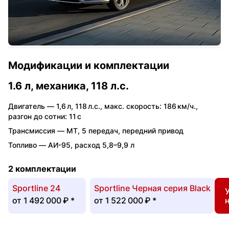
Модификации и комплектации
1.6 л, механика, 118 л.с.
Двигатель —
1,6 л
,
118 л.с.
,
макс. скорость: 186 км/ч.
,
разгон до сотни: 11 с
Трансмиссия —
MT
,
5 передач
,
передний привод
Топливо —
АИ-95
,
расход 5,8–9,9 л
2 комплектации
Sportline 24
Sportline Черная серия Black
от
1 492 000 ₽
*
от
1 522 000 ₽
*