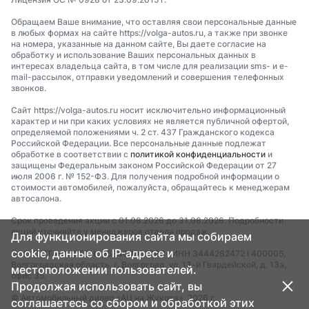
Обращаем Ваше внимание, что оставляя свои персональные данные
в любых формах на сайте https://volga-autos.ru, а также при звонке
на номера, указанные на данном сайте, Вы даете согласие на
обработку и использование Ваших персональных данных в
интересах владельца сайта, в том числе для реализации sms- и e-
mail-рассылок, отправки уведомлений и совершения телефонных
звонков.
Сайт https://volga-autos.ru носит исключительно информационный
характер и ни при каких условиях не является публичной офертой,
определяемой положениями ч. 2 ст. 437 Гражданского кодекса
Российской Федерации. Все персональные данные подлежат
обработке в соответствии с
политикой конфиденциальности
и
защищены Федеральным законом Российской Федерации от 27
июля 2006 г. № 152-ФЗ. Для получения подробной информации о
стоимости автомобилей, пожалуйста, обращайтесь к менеджерам
автосалона.
Срок проведения акции с 01.08.2026 до 31.08.2026. Подробности
акций уточняйте у менеджеров отдела продаж.
Для функционирования сайта мы собираем
cookie, данные об IP-адресе и
ООО "ТИТАН" I ОГРН 1253400007783 I ИНН 3444282472 I 400005,
Волгоградская область, г. Волгоград, ул. 13-й Гвардейской, д. 13а,
местоположении пользователей.
офис 35.
Продолжая использовать сайт, вы
© Автомобильный дилер «АЦ на Жукова», 2026 г.
соглашаетесь со сбором и обработкой этих