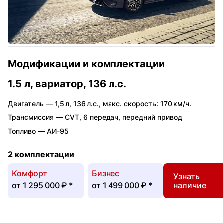
Модификации и комплектации
1.5 л, вариатор, 136 л.с.
Двигатель —
1,5 л
,
136 л.с.
,
макс. скорость: 170 км/ч.
Трансмиссия —
CVT
,
6 передач
,
передний привод
Топливо —
АИ-95
2 комплектации
Комфорт
Бизнес
Узнать
от
1 295 000 ₽
*
от
1 499 000 ₽
*
наличие