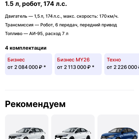
1.5 л, робот, 174 л.с.
Двигатель —
1,5 л
,
174 л.с.
,
макс. скорость: 170 км/ч.
Трансмиссия —
Робот
,
6 передач
,
передний привод
Топливо —
АИ-95
,
расход 7 л
4 комплектации
Бизнес
Бизнес MY26
Техно
от
2 084 000 ₽
*
от
2 113 000 ₽
*
от
2 226 000
Рекомендуем