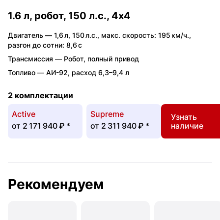
1.6 л, робот, 150 л.с., 4x4
Двигатель —
1,6 л
,
150 л.с.
,
макс. скорость: 195 км/ч.
,
разгон до сотни: 8,6 с
Трансмиссия —
Робот
,
полный привод
Топливо —
АИ-92
,
расход 6,3–9,4 л
2 комплектации
Active
Supreme
Узнать
от
2 171 940 ₽
*
от
2 311 940 ₽
*
наличие
Рекомендуем