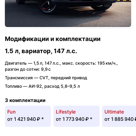
Модификации и комплектации
1.5 л, вариатор, 147 л.с.
Двигатель —
1,5 л
,
147 л.с.
,
макс. скорость: 195 км/ч.
,
разгон до сотни: 9,9 с
Трансмиссия —
CVT
,
передний привод
Топливо —
АИ-92
,
расход 5,8–9,5 л
3 комплектации
Fun
Lifestyle
Ultimate
от
1 421 940 ₽
*
от
1 773 940 ₽
*
от
1 885 940