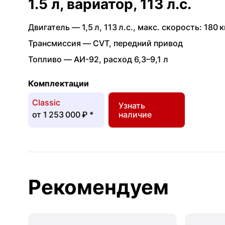
1.5 л, вариатор, 113 л.с.
Двигатель —
1,5 л
,
113 л.с.
,
макс. скорость: 180 к
Трансмиссия —
CVT
,
передний привод
Топливо —
АИ-92
,
расход 6,3–9,1 л
Комплектации
Classic
Узнать
от
1 253 000 ₽
*
наличие
Рекомендуем