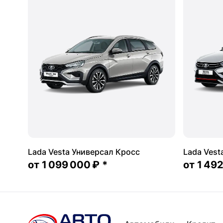
Lada Vesta Универсал Кросс
Lada Vest
от
1 099 000 ₽
*
от
1 49