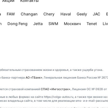
Акции
Контакты
a
FAW
Changan
Chery
Haval
Geely
JAC
n
Dong Feng
Jetta
SWM
Москвич
Tenet
Li
 обязательным страхованием жизни и здоровья, а также ущерба угона.
е банка-партнера
АО «ТБанк»
, Генеральная лицензия Банка России № 267
ляется страховой компанией
СПАО «Ингосстрах»
, Лицензия ОС № 0928 от 
 в любых формах на сайте https://volga-autos.ru, а также при звонке на
есах владельца сайта, в том числе для реализации sms- и e-mail-рассыл