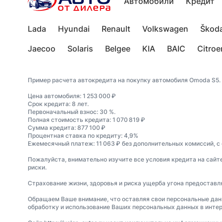
Автомобили
Кредит
Lada
Hyundai
Renault
Volkswagen
Škod
Jaecoo
Solaris
Belgee
KIA
BAIC
Citroe
Пример расчета автокредита на покупку автомобиля Omoda S5.
Цена автомобиля: 1 253 000 ₽
Срок кредита: 8 лет.
Первоначальный взнос: 30 %.
Полная стоимость кредита: 1 070 819 ₽
Сумма кредита: 877 100 ₽
Процентная ставка по кредиту: 4,9%
Ежемесячный платеж: 11 063 ₽ без дополнительных комиссий, с
Пожалуйста, внимательно изучите все условия кредита на сайт
риски.
Страхование жизни, здоровья и риска ущерба угона предостав
Обращаем Ваше внимание, что оставляя свои персональные данные
обработку и использование Ваших персональных данных в интер