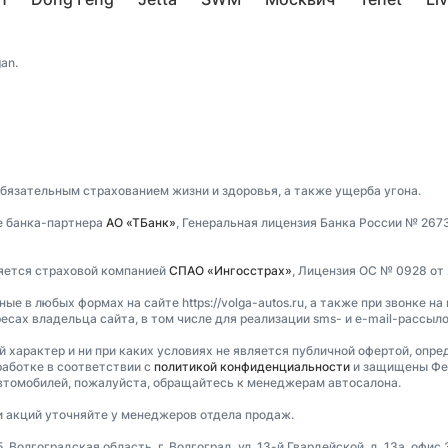
an.
обязательным страхованием жизни и здоровья, а также ущерба угона.
е банка-партнера
АО «ТБанк»
, Генеральная лицензия Банка России № 267
ляется страховой компанией
СПАО «Ингосстрах»
, Лицензия ОС № 0928 от 
 в любых формах на сайте https://volga-autos.ru, а также при звонке на
есах владельца сайта, в том числе для реализации sms- и e-mail-рассыл
ый характер и ни при каких условиях не является публичной офертой, опр
аботке в соответствии с
политикой конфиденциальности
и защищены Фед
втомобилей, пожалуйста, обращайтесь к менеджерам автосалона.
и акций уточняйте у менеджеров отдела продаж.
олгоградская область, г. Волгоград, ул. 13-й Гвардейской, д. 13а, офис 