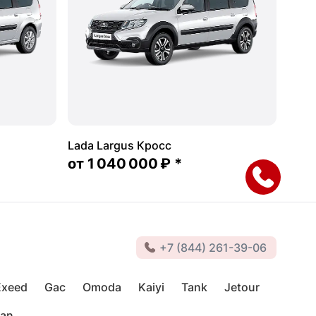
Lada Largus Кросс
от
1 040 000 ₽
*
+7 (844) 261-39-06
Exeed
Gac
Omoda
Kaiyi
Tank
Jetour
van