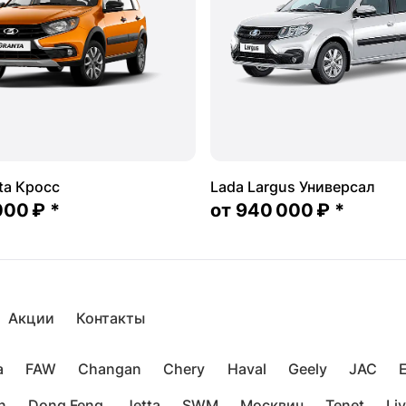
ta Кросс
Lada Largus Универсал
000 ₽
*
от
940 000 ₽
*
Акции
Контакты
a
FAW
Changan
Chery
Haval
Geely
JAC
n
Dong Feng
Jetta
SWM
Москвич
Tenet
Li