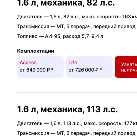
1.6 л, механика, 82 л.с.
Двигатель —
1,6 л
,
82 л.с.
,
макс. скорость: 163 км
Трансмиссия —
MT
,
5 передач
,
передний привод
Топливо —
АИ-95
,
расход 5,7–9,4 л
Комплектации
Access
Life
Узнат
от
649 000 ₽
*
от
726 000 ₽
*
налич
1.6 л, механика, 113 л.с.
Двигатель —
1,6 л
,
113 л.с.
,
макс. скорость: 177 к
Трансмиссия —
MT
,
5 передач
,
передний привод