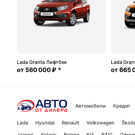
Lada Granta Лифтбек
Lada Gran
от
560 000 ₽
*
от
665 
Автомобили
Кредит
Lada
Hyundai
Renault
Volkswagen
Škod
Jaecoo
Solaris
Belgee
KIA
BAIC
Citroe