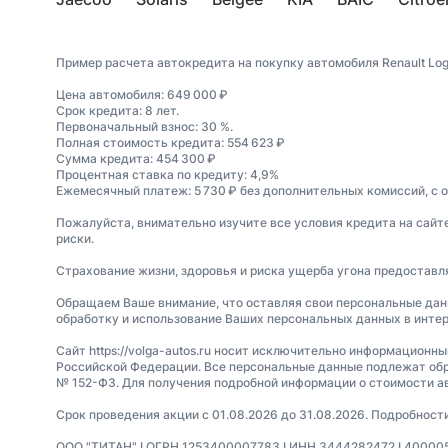
Пример расчета автокредита на покупку автомобиля Renault Log
Цена автомобиля: 649 000 ₽
Срок кредита: 8 лет.
Первоначальный взнос: 30 %.
Полная стоимость кредита: 554 623 ₽
Сумма кредита: 454 300 ₽
Процентная ставка по кредиту: 4,9%
Ежемесячный платеж: 5 730 ₽ без дополнительных комиссий, с 
Пожалуйста, внимательно изучите все условия кредита на сайт
риски.
Страхование жизни, здоровья и риска ущерба угона предостав
Обращаем Ваше внимание, что оставляя свои персональные данные
обработку и использование Ваших персональных данных в интер
Сайт https://volga-autos.ru носит исключительно информационн
Российской Федерации. Все персональные данные подлежат обр
№ 152-ФЗ. Для получения подробной информации о стоимости а
Срок проведения акции с 01.08.2026 до 31.08.2026. Подробност
ООО "ТИТАН" I ОГРН 1253400007783 I ИНН 3444282472 I 400005, В