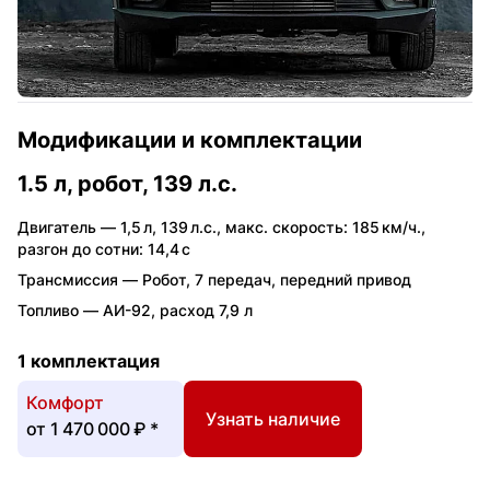
Модификации и комплектации
1.5 л, робот, 139 л.с.
Двигатель —
1,5 л
,
139 л.с.
,
макс. скорость: 185 км/ч.
,
разгон до сотни: 14,4 с
Трансмиссия —
Робот
,
7 передач
,
передний привод
Топливо —
АИ-92
,
расход 7,9 л
1 комплектация
Комфорт
Узнать наличие
от
1 470 000 ₽
*