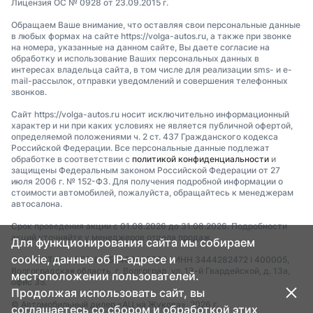
Лицензия ОС № 0928 от 23.09.2015 г.
Обращаем Ваше внимание, что оставляя свои персональные данные
в любых формах на сайте https://volga-autos.ru, а также при звонке
на номера, указанные на данном сайте, Вы даете согласие на
обработку и использование Ваших персональных данных в
интересах владельца сайта, в том числе для реализации sms- и e-
mail-рассылок, отправки уведомлений и совершения телефонных
звонков.
Сайт https://volga-autos.ru носит исключительно информационный
характер и ни при каких условиях не является публичной офертой,
определяемой положениями ч. 2 ст. 437 Гражданского кодекса
Российской Федерации. Все персональные данные подлежат
обработке в соответствии с
политикой конфиденциальности
и
защищены Федеральным законом Российской Федерации от 27
июля 2006 г. № 152-ФЗ. Для получения подробной информации о
стоимости автомобилей, пожалуйста, обращайтесь к менеджерам
автосалона.
Срок проведения акции с 01.08.2026 до 31.08.2026. Подробности
акций уточняйте у менеджеров отдела продаж.
Для функционирования сайта мы собираем
cookie, данные об IP-адресе и
ООО "ТИТАН" I ОГРН 1253400007783 I ИНН 3444282472 I 400005,
Волгоградская область, г. Волгоград, ул. 13-й Гвардейской, д. 13а,
местоположении пользователей.
офис 35.
Продолжая использовать сайт, вы
© Автомобильный дилер «АЦ на Жукова», 2026 г.
соглашаетесь со сбором и обработкой этих