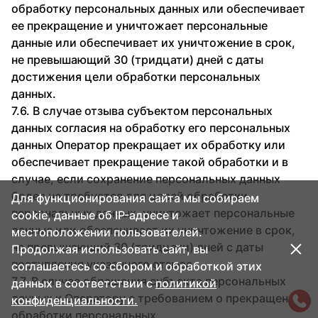
обработку персональных данных или обеспечивает
ее прекращение и уничтожает персональные
данные или обеспечивает их уничтожение в срок,
не превышающий 30 (тридцати) дней с даты
достижения цели обработки персональных
данных.
7.6. В случае отзыва субъектом персональных
данных согласия на обработку его персональных
данных Оператор прекращает их обработку или
обеспечивает прекращение такой обработки и в
случае, если сохранение персональных данных
более не требуется для целей обработки
Для функционирования сайта мы собираем
персональных данных, уничтожает персональные
cookie, данные об IP-адресе и
данные или обеспечивает их уничтожение в срок,
местоположении пользователей.
не превышающий 30 (тридцати) дней с даты
Продолжая использовать сайт, вы
поступления указанного отзыва.
соглашаетесь со сбором и обработкой этих
7.7. В случае обращения субъекта персональных
данных в соответствии с
политикой
данных к Оператору с требованием о прекращении
конфиденциальности.
обработки персональных