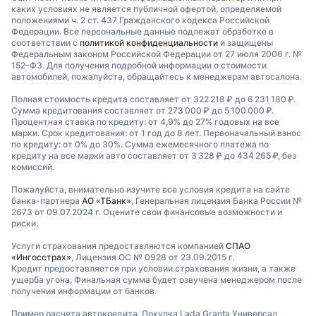
каких условиях не является публичной офертой, определяемой
положениями ч. 2 ст. 437 Гражданского кодекса Российской
Федерации. Все персональные данные подлежат обработке в
соответствии с
политикой конфиденциальности
и защищены
Федеральным законом Российской Федерации от 27 июля 2006 г. №
152-ФЗ. Для получения подробной информации о стоимости
автомобилей, пожалуйста, обращайтесь к менеджерам автосалона.
Полная стоимость кредита составляет от 322 218 ₽ до 6 231 180 ₽.
Сумма кредитования составляет от 273 000 ₽ до 5 100 000 ₽.
Процентная ставка по кредиту: от 4,9% до 27% годовых на все
марки. Срок кредитования: от 1 год до 8 лет. Первоначальный взнос
по кредиту: от 0% до 30%. Сумма ежемесячного платежа по
кредиту на все марки авто составляет от 3 328 ₽ до 434 265 ₽, без
комиссий.
Пожалуйста, внимательно изучите все условия кредита на сайте
банка-партнера
АО «ТБанк»
, Генеральная лицензия Банка России №
2673 от 09.07.2024 г. Оцените свои финансовые возможности и
риски.
Услуги страхования предоставляются компанией
СПАО
«Ингосстрах»
, Лицензия ОС № 0928 от 23.09.2015 г.
Кредит предоставляется при условии страхования жизни, а также
ущерба угона. Финальная сумма будет озвучена менеджером после
получения информации от банков.
Пример расчета автокредита. Покупка Lada Granta Универсал