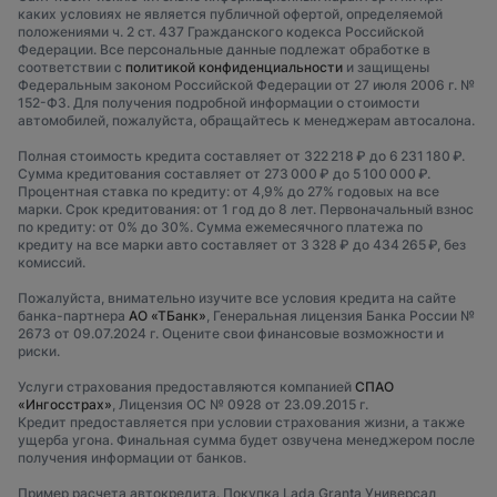
каких условиях не является публичной офертой, определяемой
положениями ч. 2 ст. 437 Гражданского кодекса Российской
Федерации. Все персональные данные подлежат обработке в
соответствии с
политикой конфиденциальности
и защищены
Федеральным законом Российской Федерации от 27 июля 2006 г. №
152-ФЗ. Для получения подробной информации о стоимости
автомобилей, пожалуйста, обращайтесь к менеджерам автосалона.
Полная стоимость кредита составляет от 322 218 ₽ до 6 231 180 ₽.
Сумма кредитования составляет от 273 000 ₽ до 5 100 000 ₽.
Процентная ставка по кредиту: от 4,9% до 27% годовых на все
марки. Срок кредитования: от 1 год до 8 лет. Первоначальный взнос
по кредиту: от 0% до 30%. Сумма ежемесячного платежа по
кредиту на все марки авто составляет от 3 328 ₽ до 434 265 ₽, без
комиссий.
Пожалуйста, внимательно изучите все условия кредита на сайте
банка-партнера
АО «ТБанк»
, Генеральная лицензия Банка России №
2673 от 09.07.2024 г. Оцените свои финансовые возможности и
риски.
Услуги страхования предоставляются компанией
СПАО
«Ингосстрах»
, Лицензия ОС № 0928 от 23.09.2015 г.
Кредит предоставляется при условии страхования жизни, а также
ущерба угона. Финальная сумма будет озвучена менеджером после
получения информации от банков.
Пример расчета автокредита. Покупка Lada Granta Универсал