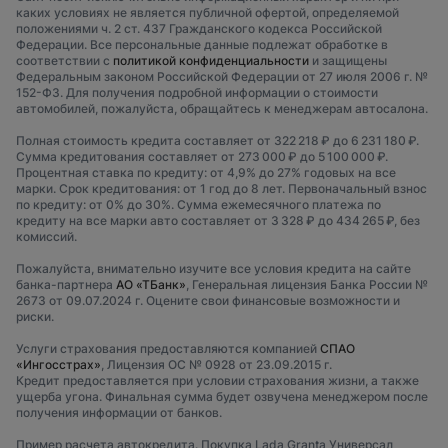
каких условиях не является публичной офертой, определяемой
положениями ч. 2 ст. 437 Гражданского кодекса Российской
Федерации. Все персональные данные подлежат обработке в
соответствии с
политикой конфиденциальности
и защищены
Федеральным законом Российской Федерации от 27 июля 2006 г. №
152-ФЗ. Для получения подробной информации о стоимости
автомобилей, пожалуйста, обращайтесь к менеджерам автосалона.
Полная стоимость кредита составляет от 322 218 ₽ до 6 231 180 ₽.
Сумма кредитования составляет от 273 000 ₽ до 5 100 000 ₽.
Процентная ставка по кредиту: от 4,9% до 27% годовых на все
марки. Срок кредитования: от 1 год до 8 лет. Первоначальный взнос
по кредиту: от 0% до 30%. Сумма ежемесячного платежа по
кредиту на все марки авто составляет от 3 328 ₽ до 434 265 ₽, без
комиссий.
Пожалуйста, внимательно изучите все условия кредита на сайте
банка-партнера
АО «ТБанк»
, Генеральная лицензия Банка России №
2673 от 09.07.2024 г. Оцените свои финансовые возможности и
риски.
Услуги страхования предоставляются компанией
СПАО
«Ингосстрах»
, Лицензия ОС № 0928 от 23.09.2015 г.
Кредит предоставляется при условии страхования жизни, а также
ущерба угона. Финальная сумма будет озвучена менеджером после
получения информации от банков.
Пример расчета автокредита. Покупка Lada Granta Универсал