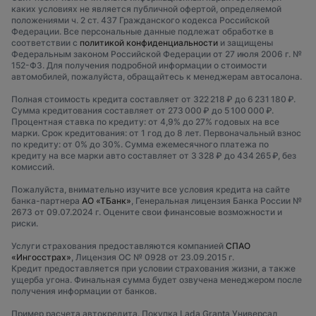
каких условиях не является публичной офертой, определяемой
положениями ч. 2 ст. 437 Гражданского кодекса Российской
Федерации. Все персональные данные подлежат обработке в
соответствии с
политикой конфиденциальности
и защищены
Федеральным законом Российской Федерации от 27 июля 2006 г. №
152-ФЗ. Для получения подробной информации о стоимости
автомобилей, пожалуйста, обращайтесь к менеджерам автосалона.
Полная стоимость кредита составляет от 322 218 ₽ до 6 231 180 ₽.
Сумма кредитования составляет от 273 000 ₽ до 5 100 000 ₽.
Процентная ставка по кредиту: от 4,9% до 27% годовых на все
марки. Срок кредитования: от 1 год до 8 лет. Первоначальный взнос
по кредиту: от 0% до 30%. Сумма ежемесячного платежа по
кредиту на все марки авто составляет от 3 328 ₽ до 434 265 ₽, без
комиссий.
Пожалуйста, внимательно изучите все условия кредита на сайте
банка-партнера
АО «ТБанк»
, Генеральная лицензия Банка России №
2673 от 09.07.2024 г. Оцените свои финансовые возможности и
риски.
Услуги страхования предоставляются компанией
СПАО
«Ингосстрах»
, Лицензия ОС № 0928 от 23.09.2015 г.
Кредит предоставляется при условии страхования жизни, а также
ущерба угона. Финальная сумма будет озвучена менеджером после
получения информации от банков.
Пример расчета автокредита. Покупка Lada Granta Универсал