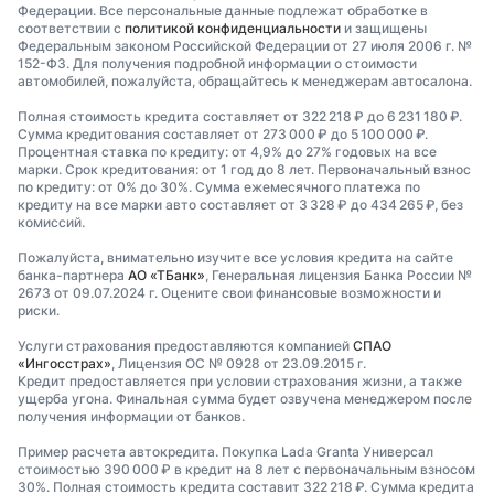
Федерации. Все персональные данные подлежат обработке в
соответствии с
политикой конфиденциальности
и защищены
Федеральным законом Российской Федерации от 27 июля 2006 г. №
152-ФЗ. Для получения подробной информации о стоимости
автомобилей, пожалуйста, обращайтесь к менеджерам автосалона.
Полная стоимость кредита составляет от 322 218 ₽ до 6 231 180 ₽.
Сумма кредитования составляет от 273 000 ₽ до 5 100 000 ₽.
Процентная ставка по кредиту: от 4,9% до 27% годовых на все
марки. Срок кредитования: от 1 год до 8 лет. Первоначальный взнос
по кредиту: от 0% до 30%. Сумма ежемесячного платежа по
кредиту на все марки авто составляет от 3 328 ₽ до 434 265 ₽, без
комиссий.
Пожалуйста, внимательно изучите все условия кредита на сайте
банка-партнера
АО «ТБанк»
, Генеральная лицензия Банка России №
2673 от 09.07.2024 г. Оцените свои финансовые возможности и
риски.
Услуги страхования предоставляются компанией
СПАО
«Ингосстрах»
, Лицензия ОС № 0928 от 23.09.2015 г.
Кредит предоставляется при условии страхования жизни, а также
ущерба угона. Финальная сумма будет озвучена менеджером после
получения информации от банков.
Пример расчета автокредита. Покупка Lada Granta Универсал
стоимостью 390 000 ₽ в кредит на 8 лет с первоначальным взносом
30%. Полная стоимость кредита составит 322 218 ₽. Сумма кредита